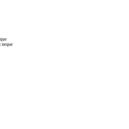
sque
t neque