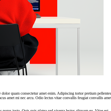
 dolor quam consectetur amet enim. Adipiscing tortor pretium pellente
cus amet mi nec arcu. Odio lectus vitae convallis feugiat convallis ame
s purus justo. Quis quis platea sed viverra lectus aliquam eu. Vitae est