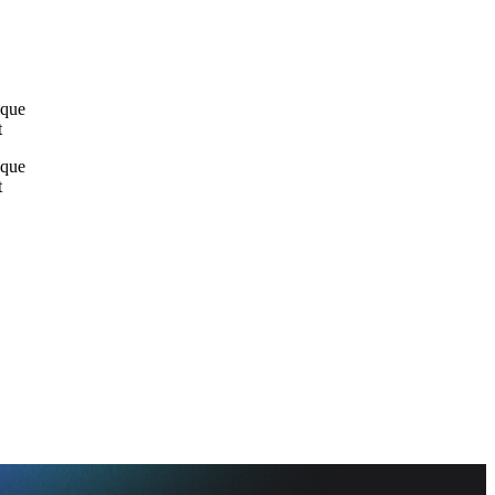
sque
t
sque
t