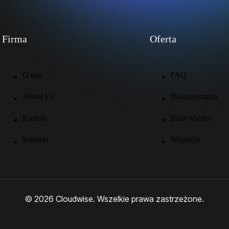
Firma
Oferta
O nas
FAQ
About Us
Dokumentacja
Kariera
Baza wiedzy
Kontakt
Wsparcie
© 2026 Cloudwise. Wszelkie prawa zastrzeżone.