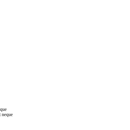
sque
t neque