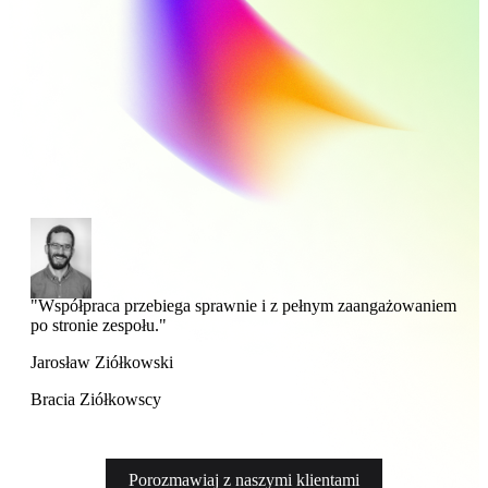
"Bardzo cenię współpracę z Cloudwise. Działają szybko i
skutecznie."
Anna Komierowska-Szweycer
Soap for Globe
Porozmawiaj z naszymi klientami