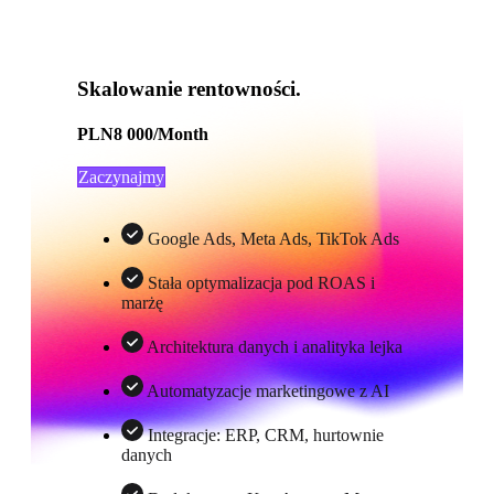
Skalowanie rentowności.
PLN
8 000
/Month
Zaczynajmy
Google Ads, Meta Ads, TikTok Ads
Stała optymalizacja pod ROAS i
marżę
Architektura danych i analityka lejka
Automatyzacje marketingowe z AI
Integracje: ERP, CRM, hurtownie
danych