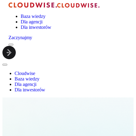
Baza wiedzy
Dla agencji
Dla inwestorów
Zaczynajmy
Menu
Cloudwise.
Close
Menu
Cloudwise
Baza wiedzy
Dla agencji
Dla inwestorów