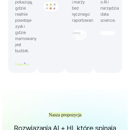
pokazują,
i marży
o AI i
gdzie
bez
narzędzia
realnie
ręcznego
data
powstaje
raportowania.
science.
zysk i
gdzie
marnowany
jest
budżet.
Nasza propozycja
Rozwiązania AI + HI, które spinają