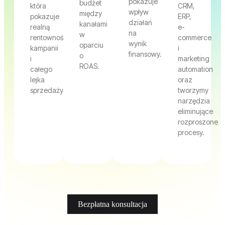
pokazuje
budżet
która
CRM,
wpływ
między
pokazuje
ERP,
działań
kanałami
realną
e-
na
w
rentowność
commerce
wynik
oparciu
kampanii
i
finansowy.
o
i
marketing
ROAS.
całego
automation
lejka
oraz
sprzedaży.
tworzymy
narzędzia
eliminujące
rozproszone
procesy.
Bezpłatna konsultacja