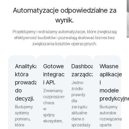
Automatyzacje odpowiedzialne za
wynik.
Projektujemy i wdrażamy automatyzacje, które zwiększają
efektywność budżetów i pozwalają skalować biznes bez
zwiększania kosztów operacyjnych.
Analityka,
Gotowe
Dashboardy
Własne
która
integracje
zarządcze.
aplikacje
prowadzi
i API.
i
Jedno
źródło
do
modele
Zmieniamy
prawdy
rozproszony
decyzji.
predykcyjn
dla
chaos
Budujemy
zarządu:
Budujemy
w
systemy
aktualne
autorskie
spójny
pomiaru,
dane o
rozwiązania
ekosystem.
które
sprzedaży
oparte