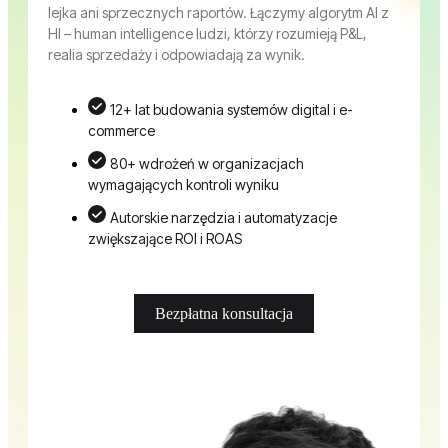
lejka ani sprzecznych raportów. Łączymy algorytm AI z
HI – human intelligence ludzi, którzy rozumieją P&L,
realia sprzedaży i odpowiadają za wynik.
12+ lat budowania systemów digital i e-
commerce
80+ wdrożeń w organizacjach
wymagających kontroli wyniku
Autorskie narzędzia i automatyzacje
zwiększające ROI i ROAS
Bezpłatna konsultacja