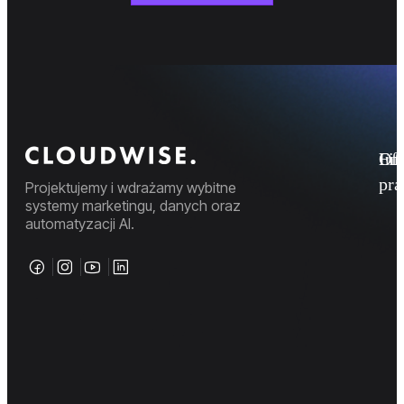
Fi
Ofe
Inf
pr
Projektujemy i wdrażamy wybitne
systemy marketingu, danych oraz
automatyzacji AI.