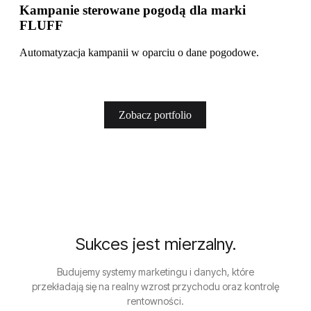
Kampanie sterowane pogodą dla marki
FLUFF
Automatyzacja kampanii w oparciu o dane pogodowe.
Zobacz portfolio
0
0
1
1
2
2
3
3
Sukces jest mierzalny.
4
0
4
Budujemy systemy marketingu i danych, które
przekładają się na realny wzrost przychodu oraz kontrolę
5
1
0
5
rentowności.