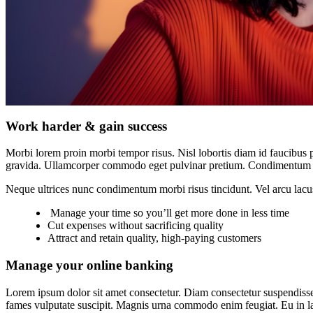
Work harder & gain success
Morbi lorem proin morbi tempor risus. Nisl lobortis diam id faucibus p
gravida. Ullamcorper commodo eget pulvinar pretium. Condimentum 
Neque ultrices nunc condimentum morbi risus tincidunt. Vel arcu lacu
Manage your time so you’ll get more done in less time
Cut expenses without sacrificing quality
Attract and retain quality, high-paying customers
Manage your online banking
Lorem ipsum dolor sit amet consectetur. Diam consectetur suspendisse
fames vulputate suscipit. Magnis urna commodo enim feugiat. Eu in lac