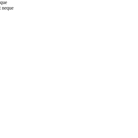
sque
t neque