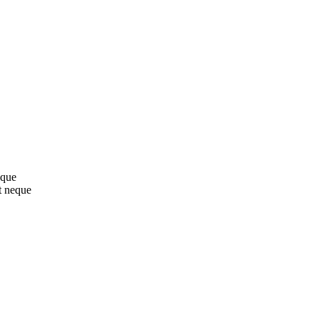
sque
t neque