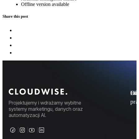
Offline version available
Share this post
Fi
Ofe
Inf
pr
Projektujemy i wdrażamy wybitne
systemy marketingu, danych oraz
automatyzacji AI.