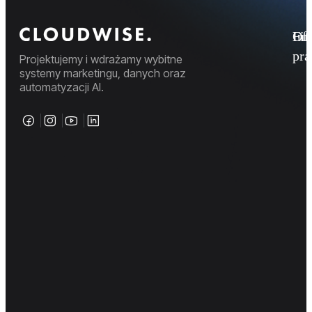
Fi
Ofe
Inf
pr
Projektujemy i wdrażamy wybitne
systemy marketingu, danych oraz
automatyzacji AI.
© 2026 Cloudwise. Wszelkie prawa zastrzeżone.