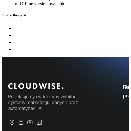
Offline version available
Share this post
Fi
Ofe
Inf
pr
Projektujemy i wdrażamy wybitne
systemy marketingu, danych oraz
automatyzacji AI.