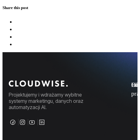
Share this post
Fi
Ofe
Inf
pr
Projektujemy i wdrażamy wybitne
systemy marketingu, danych oraz
automatyzacji AI.